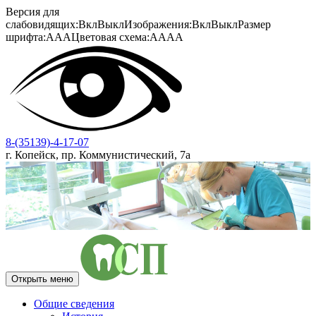
Версия для
слабовидящих:
Вкл
Выкл
Изображения:
Вкл
Выкл
Размер
шрифта:
A
A
A
Цветовая схема:
A
A
A
A
8-(35139)-4-17-07
г. Копейск, пр. Коммунистический, 7а
Открыть меню
Общие сведения