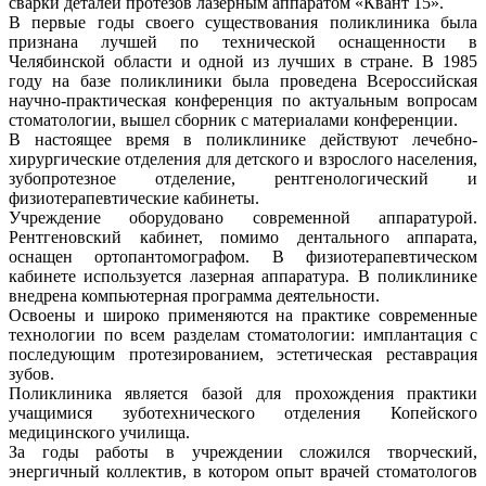
сварки деталей протезов лазерным аппаратом «Квант 15».
В первые годы своего существования поликлиника была
признана лучшей по технической оснащенности в
Челябинской области и одной из лучших в стране. В 1985
году на базе поликлиники была проведена Всероссийская
научно-практическая конференция по актуальным вопросам
стоматологии, вышел сборник с материалами конференции.
В настоящее время в поликлинике действуют лечебно-
хирургические отделения для детского и взрослого населения,
зубопротезное отделение, рентгенологический и
физиотерапевтические кабинеты.
Учреждение оборудовано современной аппаратурой.
Рентгеновский кабинет, помимо дентального аппарата,
оснащен ортопантомографом. В физиотерапевтическом
кабинете используется лазерная аппаратура. В поликлинике
внедрена компьютерная программа деятельности.
Освоены и широко применяются на практике современные
технологии по всем разделам стоматологии: имплантация с
последующим протезированием, эстетическая реставрация
зубов.
Поликлиника является базой для прохождения практики
учащимися зуботехнического отделения Копейского
медицинского училища.
За годы работы в учреждении сложился творческий,
энергичный коллектив, в котором опыт врачей стоматологов